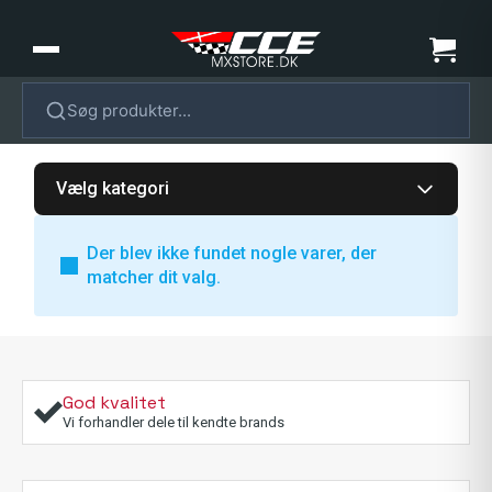
Søg produkter...
Vælg kategori
Der blev ikke fundet nogle varer, der
matcher dit valg.
God kvalitet
Vi forhandler dele til kendte brands