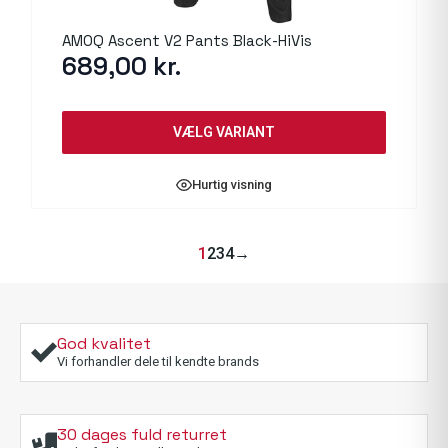
AMOQ Ascent V2 Pants Black-HiVis
689,00
kr.
VÆLG VARIANT
Hurtig visning
1
2
3
4
→
God kvalitet
Vi forhandler dele til kendte brands
30 dages fuld returret