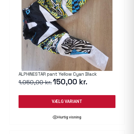
ALPHINESTAR pant Yellow Cyan Black
Den
150,00
kr.
Den
1.050,00
kr.
oprindelige
aktuelle
pris
pris
var:
er:
VÆLG VARIANT
1.050,00 kr..
150,00 kr..
Hurtig visning