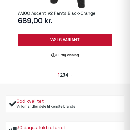
AMOQ Ascent V2 Pants Black-Orange
689,00
kr.
VÆLG VARIANT
Hurtig visning
1
2
3
4
→
God kvalitet
Vi forhandler dele til kendte brands
30 dages fuld returret