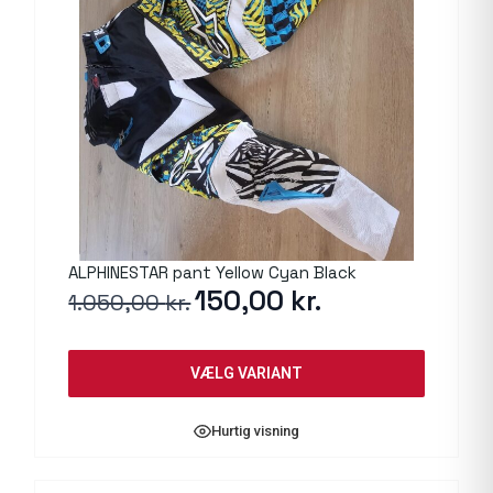
ALPHINESTAR pant Yellow Cyan Black
Den
150,00
kr.
Den
1.050,00
kr.
oprindelige
aktuelle
pris
pris
var:
er:
VÆLG VARIANT
1.050,00 kr..
150,00 kr..
Hurtig visning