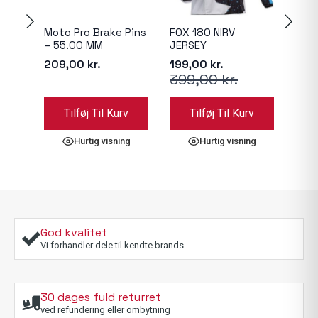
Moto Pro Brake Pins
FOX 180 NIRV
Moto
– 55.00 MM
JERSEY
136
209,00
kr.
199,00
kr.
399,00
kr.
Den
Den
oprindelige
aktuelle
pris
pris
Tilføj Til Kurv
Tilføj Til Kurv
var:
er:
399,00 kr..
199,00 kr..
Hurtig visning
Hurtig visning
God kvalitet
Vi forhandler dele til kendte brands
30 dages fuld returret
ved refundering eller ombytning