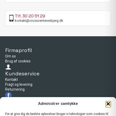
Tlf. 30 20 51 29
kontakt@crosscenteresbjerg.dk
Firmaprofil
Om os
Brug af cookies
Kundeservice
Kontakt
Fragt og levering
Returnering
Firmaprofil
Administrer samtykke
Cross Center Esbjerg
Tarp byvej 66
For at give dig de bedste oplevelser bruger vi teknologier som cookies til