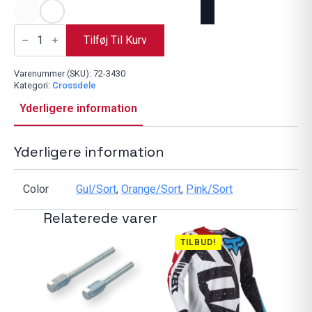
6D
ATR-
Tilføj Til Kurv
1
Visor
Fuse
Varenummer (SKU):
72-3430
Graphic
Kategori:
Crossdele
antal
Yderligere information
Yderligere information
Color
Gul/Sort
,
Orange/Sort
,
Pink/Sort
Relaterede varer
TILBUD!