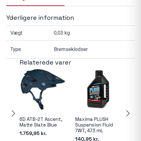
Yderligere information
Vægt
0,03 kg
Type
Bremseklodser
Relaterede varer
6D ATB-2T Ascent,
Maxima PLUSH
Bre
Matte Slate Blue
Suspension Fluid
Org
7WT, 473 mL
Sain
1.759,95
kr.
140,95
kr.
120