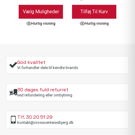
Dette
Vælg Muligheder
Tilføj Til Kurv
vare
har
Hurtig visning
Hurtig visning
flere
varianter.
Mulighederne
kan
vælges
på
God kvalitet
varesiden
Vi forhandler dele til kendte brands
30 dages fuld returret
ved refundering eller ombytning
Tlf. 30 20 51 29
kontakt@crosscenteresbjerg.dk