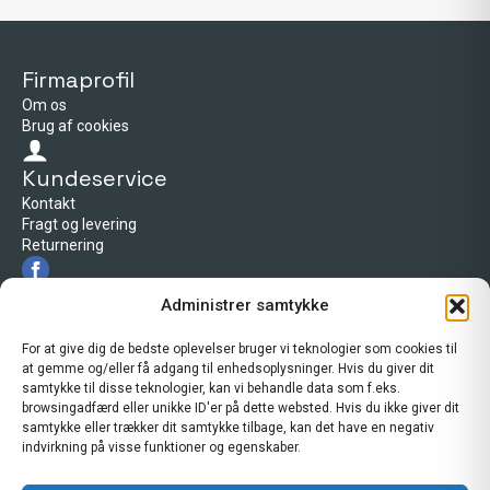
Firmaprofil
Om os
Brug af cookies
Kundeservice
Kontakt
Fragt og levering
Returnering
Firmaprofil
Administrer samtykke
Cross Center Esbjerg
Tarp byvej 66
For at give dig de bedste oplevelser bruger vi teknologier som cookies til
6715 Esbjerg N
at gemme og/eller få adgang til enhedsoplysninger. Hvis du giver dit
Telefon: 30 20 51 29
samtykke til disse teknologier, kan vi behandle data som f.eks.
kontakt@crosscenteresbjerg.dk
browsingadfærd eller unikke ID'er på dette websted. Hvis du ikke giver dit
Åbningstider i butikken
samtykke eller trækker dit samtykke tilbage, kan det have en negativ
indvirkning på visse funktioner og egenskaber.
Mandag-Tirsdag:
08:00 - 17:30
Onsdag:
08:00 - 16:00