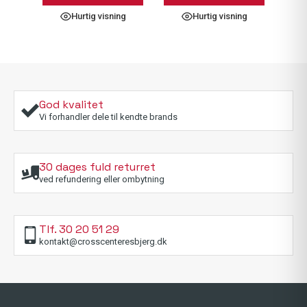
1.499,00 kr..
750,00 kr..
579,
289,
har
Hurtig visning
Hurtig visning
flere
varianter.
Mulighederne
kan
vælges
på
God kvalitet
varesiden
Vi forhandler dele til kendte brands
30 dages fuld returret
ved refundering eller ombytning
Tlf. 30 20 51 29
kontakt@crosscenteresbjerg.dk