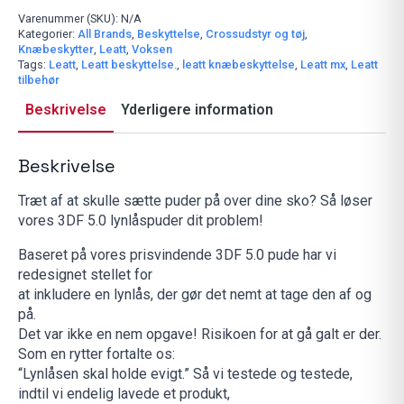
3DF
5.0
Varenummer (SKU):
N/A
Zip
Kategorier:
All Brands
,
Beskyttelse
,
Crossudstyr og tøj
,
Wht/Blk
Knæbeskytter
,
Leatt
,
Voksen
antal
Tags:
Leatt
,
Leatt beskyttelse.
,
leatt knæbeskyttelse
,
Leatt mx
,
Leatt
tilbehør
Beskrivelse
Yderligere information
Beskrivelse
Træt af at skulle sætte puder på over dine sko? Så løser
vores 3DF 5.0 lynlåspuder dit problem!
Baseret på vores prisvindende 3DF 5.0 pude har vi
redesignet stellet for
at inkludere en lynlås, der gør det nemt at tage den af ​​og
på.
Det var ikke en nem opgave! Risikoen for at gå galt er der.
Som en rytter fortalte os:
“Lynlåsen skal holde evigt.” Så vi testede og testede,
indtil vi endelig lavede et produkt,