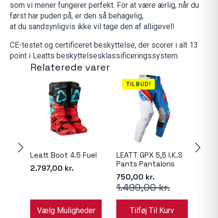
som vi mener fungerer perfekt. For at være ærlig, når du
først har puden på, er den så behagelig,
at du sandsynligvis ikke vil tage den af ​​alligevel!
CE-testet og certificeret beskyttelse, der scorer i alt 13
point i Leatts beskyttelsesklassificeringssystem.
Relaterede varer
TILBUD!
T
Leatt Boot 4.5 Fuel
LEATT GPX 5,5 I.K.S
LEA
Pants Pantalons
5.5
2.797,00
kr.
750,00
kr.
289
1.499,00
kr.
57
Den
Den
Den
Den
oprindelige
aktuelle
opri
aktu
Dette
pris
pris
pris
pris
Vælg Muligheder
Tilføj Til Kurv
var:
er:
var:
er:
vare