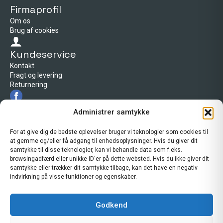
Firmaprofil
Om os
Brug af cookies
Kundeservice
Kontakt
Fragt og levering
Returnering
Firmaprofil
Administrer samtykke
Cross Center Esbjerg
Tarp byvej 66
For at give dig de bedste oplevelser bruger vi teknologier som cookies til
6715 Esbjerg N
at gemme og/eller få adgang til enhedsoplysninger. Hvis du giver dit
Telefon: 30 20 51 29
samtykke til disse teknologier, kan vi behandle data som f.eks.
kontakt@crosscenteresbjerg.dk
browsingadfærd eller unikke ID'er på dette websted. Hvis du ikke giver dit
Åbningstider i butikken
samtykke eller trækker dit samtykke tilbage, kan det have en negativ
indvirkning på visse funktioner og egenskaber.
Mandag-Tirsdag:
08:00 - 17:30
Onsdag:
08:00 - 16:00
Godkend
Torsdag:
08:00 - 17:30
Fredag:
08:00 - 17:00