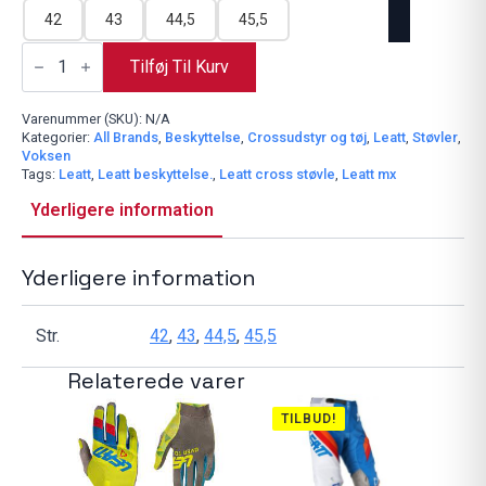
42
43
44,5
45,5
Leatt
Støvle
Tilføj Til Kurv
5.5
FlexLock
Enduro
Varenummer (SKU):
N/A
Grå/Sort
Kategorier:
All Brands
,
Beskyttelse
,
Crossudstyr og tøj
,
Leatt
,
Støvler
,
antal
Voksen
Tags:
Leatt
,
Leatt beskyttelse.
,
Leatt cross støvle
,
Leatt mx
Yderligere information
Yderligere information
Str.
42
,
43
,
44,5
,
45,5
Relaterede varer
TILBUD!