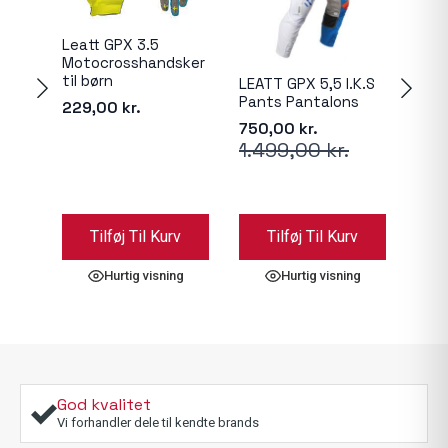
Leatt GPX 3.5
Motocrosshandsker
til børn
LEATT GPX 5,5 I.K.S
Leat
Pants Pantalons
229,00
kr.
3.9
750,00
kr.
1.499,00
kr.
Den
Den
oprindelige
aktuelle
pris
pris
var:
er:
1.499,00 kr..
750,00 kr..
Dett
Tilføj Til Kurv
Tilføj Til Kurv
Væ
vare
har
Hurtig visning
Hurtig visning
flere
varia
Muli
kan
væl
på
God kvalitet
vare
Vi forhandler dele til kendte brands