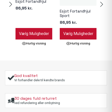
Esjot Fortandhjul
86,95
kr.
Esjot Fortandhjul
ProX
Sport
Spr
86,95
kr.
466
Dette
Dette
Dett
Vælg Muligheder
Vælg Muligheder
Væ
vare
vare
vare
har
har
har
Hurtig visning
Hurtig visning
flere
flere
flere
varianter.
varianter.
varia
Mulighederne
Mulighederne
Muli
kan
kan
kan
vælges
vælges
væl
på
på
på
God kvalitet
varesiden
varesiden
vare
Vi forhandler dele til kendte brands
30 dages fuld returret
ved refundering eller ombytning