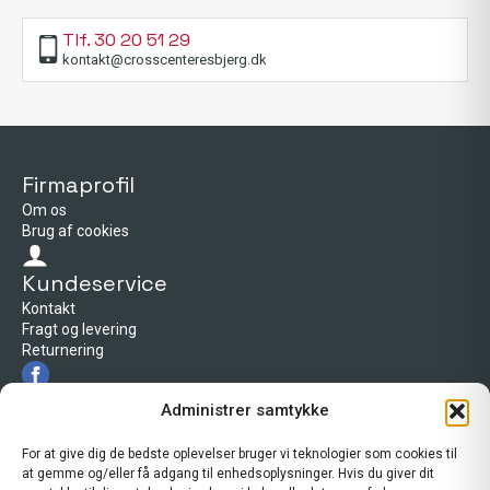
Tlf. 30 20 51 29
kontakt@crosscenteresbjerg.dk
Firmaprofil
Om os
Brug af cookies
Kundeservice
Kontakt
Fragt og levering
Returnering
Firmaprofil
Administrer samtykke
Cross Center Esbjerg
Tarp byvej 66
For at give dig de bedste oplevelser bruger vi teknologier som cookies til
6715 Esbjerg N
at gemme og/eller få adgang til enhedsoplysninger. Hvis du giver dit