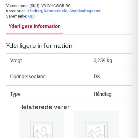
V-
TWIN
Varenummer (SKU):
V31VHCWGR-BC
Lock-
Kategorier:
Håndtag
,
Reservedele
,
Styrhåndtagssæt
On
Varemærke:
ODI
Grip
Set,
Yderligere information
Black
antal
Yderligere information
Vægt
0,259 kg
Oprindelsesland
DK
Type
Håndtag
Relaterede varer