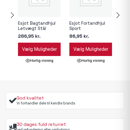
Esjot Bagtandhjul
Esjot Fortandhjul
Cycr
Letvægt Stål
Sport
289
286,95
kr.
86,95
kr.
Dette
Dette
Dett
Vælg Muligheder
Vælg Muligheder
Væ
vare
vare
vare
har
har
har
Hurtig visning
Hurtig visning
flere
flere
flere
varianter.
varianter.
varia
Mulighederne
Mulighederne
Muli
kan
kan
kan
vælges
vælges
væl
på
på
på
God kvalitet
varesiden
varesiden
vare
Vi forhandler dele til kendte brands
30 dages fuld returret
ved refundering eller ombytning