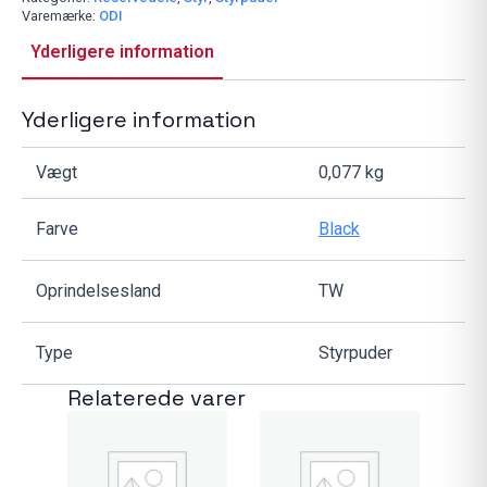
RC4
Varemærke:
ODI
antal
Yderligere information
Yderligere information
Vægt
0,077 kg
Farve
Black
Oprindelsesland
TW
Type
Styrpuder
Relaterede varer