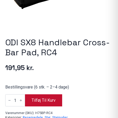
ODI SX8 Handlebar Cross-
Bar Pad, RC4
191,95
kr.
Bestillingsvare (6 stk. – 2–4 dage)
ODI
SX8
Tilføj Til Kurv
Handlebar
Cross-
Bar
Varenummer (SKU):
H75BP-RC4
Pad,
Kategorier:
Reservedele
,
Styr
,
Styrpuder