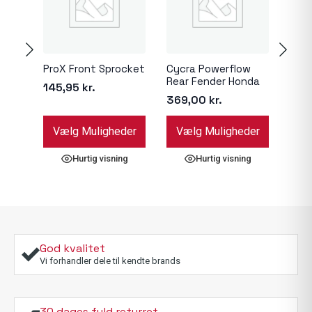
Esjo
86,
ProX Front Sprocket
Cycra Powerflow
Rear Fender Honda
145,95
kr.
369,00
kr.
Dette
Dette
Dett
Vælg Muligheder
Vælg Muligheder
Væ
vare
vare
vare
har
har
har
Hurtig visning
Hurtig visning
flere
flere
flere
varianter.
varianter.
varia
Mulighederne
Mulighederne
Muli
kan
kan
kan
vælges
vælges
væl
på
på
på
God kvalitet
varesiden
varesiden
vare
Vi forhandler dele til kendte brands
30 dages fuld returret