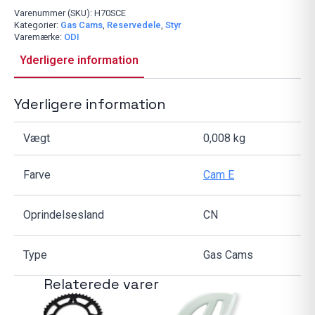
Snap
on
Varenummer (SKU):
H70SCE
Throttle
Kategorier:
Gas Cams
,
Reservedele
,
Styr
Cam
Varemærke:
ODI
E,
2/4-
Yderligere information
Stroke
antal
Yderligere information
Vægt
0,008 kg
Farve
Cam E
Oprindelsesland
CN
Type
Gas Cams
Relaterede varer