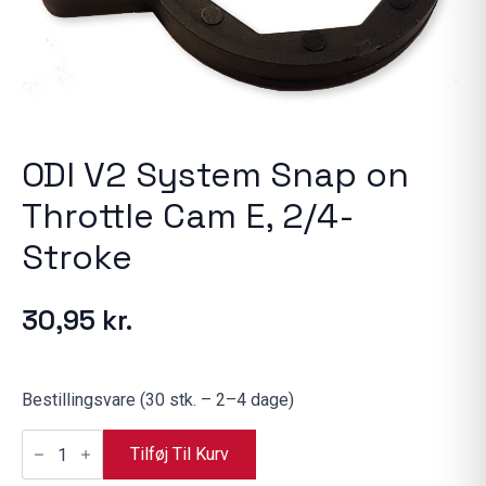
ODI V2 System Snap on
Throttle Cam E, 2/4-
Stroke
30,95
kr.
Bestillingsvare (30 stk. – 2–4 dage)
ODI
V2
Tilføj Til Kurv
System