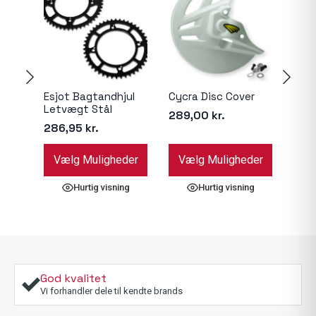
Esjot Bagtandhjul
Cycra Disc Cover
Esjo
Letvægt Stål
289,00
kr.
86,
286,95
kr.
Dette
Dette
Dett
Vælg Muligheder
Vælg Muligheder
Væ
vare
vare
vare
har
har
har
Hurtig visning
Hurtig visning
flere
flere
flere
varianter.
varianter.
varia
Mulighederne
Mulighederne
Muli
kan
kan
kan
vælges
vælges
væl
på
på
på
God kvalitet
varesiden
varesiden
vare
Vi forhandler dele til kendte brands