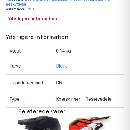
Set
Beskyttelse
(LT)
Varemærke:
POD
antal
Yderligere information
Yderligere information
Vægt
0,14 kg
Farve
Black
Oprindelsesland
CN
Type
Knæskinner – Reservedele
Relaterede varer