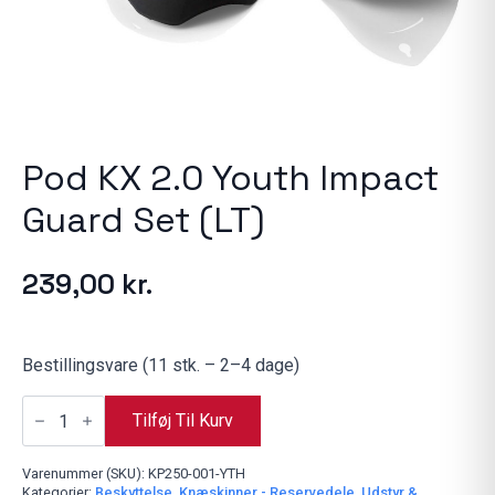
Pod KX 2.0 Youth Impact
Guard Set (LT)
239,00
kr.
Bestillingsvare (11 stk. – 2–4 dage)
Pod
KX
Tilføj Til Kurv
2.0
Youth
Impact
Varenummer (SKU):
KP250-001-YTH
Guard
Kategorier:
Beskyttelse
,
Knæskinner - Reservedele
,
Udstyr &