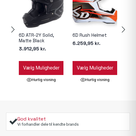
6D ATR-2Y Solid,
6D Rush Helmet
6D A
Matte Black
Helm
6.259,95
kr.
Mat
3.912,95
kr.
6.0
Dette
Dette
Dett
Vælg Muligheder
Vælg Muligheder
Væ
vare
vare
vare
har
har
har
Hurtig visning
Hurtig visning
flere
flere
flere
varianter.
varianter.
varia
Mulighederne
Mulighederne
Muli
kan
kan
kan
vælges
vælges
væl
på
på
på
God kvalitet
varesiden
varesiden
vare
Vi forhandler dele til kendte brands