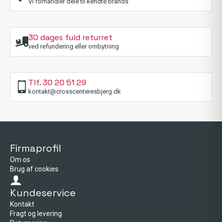
varesiden
varesiden
vare
Vi forhandler dele til kendte brands
30 dages fuld returret
ved refundering eller ombytning
Tlf. 30 20 51 29
kontakt@crosscenteresbjerg.dk
Firmaprofil
Om os
Brug af cookies
Kundeservice
Kontakt
Fragt og levering