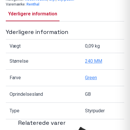
antal
Varemærke:
Renthal
Yderligere information
Yderligere information
Vægt
0,09 kg
Størrelse
240 MM
Farve
Green
Oprindelsesland
GB
Type
Styrpuder
Relaterede varer