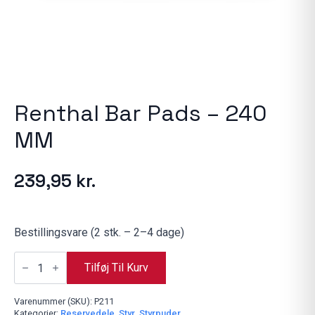
Renthal Bar Pads – 240
MM
239,95
kr.
Bestillingsvare (2 stk. – 2–4 dage)
Renthal
Bar
Tilføj Til Kurv
Pads
-
240
Varenummer (SKU):
P211
MM
Kategorier:
Reservedele
,
Styr
,
Styrpuder