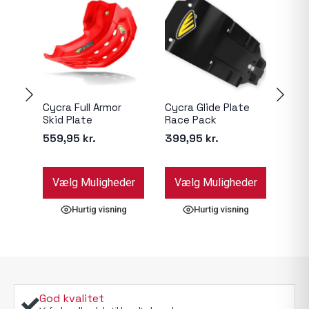
Cycra Full Armor
Cycra Glide Plate
Esjo
Skid Plate
Race Pack
86,
559,95
kr.
399,95
kr.
Dette
Dette
Dett
Vælg Muligheder
Vælg Muligheder
Væ
vare
vare
vare
har
har
har
Hurtig visning
Hurtig visning
flere
flere
flere
varianter.
varianter.
varia
Mulighederne
Mulighederne
Muli
kan
kan
kan
vælges
vælges
væl
på
på
på
God kvalitet