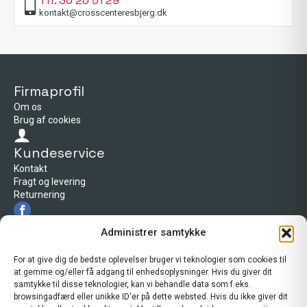
Tlf. 30 20 51 29
kontakt@crosscenteresbjerg.dk
Firmaprofil
Om os
Brug af cookies
Kundeservice
Kontakt
Fragt og levering
Returnering
Firmaprofil
Administrer samtykke
Cross Center Esbjerg
Tarp byvej 66
For at give dig de bedste oplevelser bruger vi teknologier som cookies til
6715 Esbjerg N
at gemme og/eller få adgang til enhedsoplysninger. Hvis du giver dit
Telefon: 30 20 51 29
samtykke til disse teknologier, kan vi behandle data som f.eks.
kontakt@crosscenteresbjerg.dk
browsingadfærd eller unikke ID'er på dette websted. Hvis du ikke giver dit