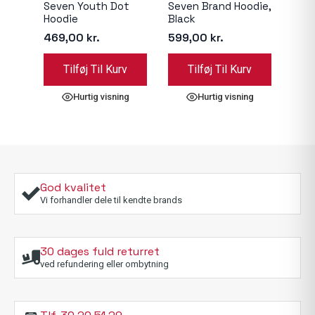
Seven Youth Dot
Seven Brand Hoodie,
JT R
Hoodie
Black
319
469,00
kr.
599,00
kr.
Dett
Tilføj Til Kurv
Tilføj Til Kurv
Væ
vare
har
Hurtig visning
Hurtig visning
flere
varia
Muli
kan
væl
på
God kvalitet
vare
Vi forhandler dele til kendte brands
30 dages fuld returret
ved refundering eller ombytning