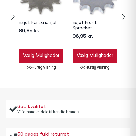
Esjot Fortandhjul
Esjot Front
ProX
Sprocket
Spr
86,95
kr.
86,95
kr.
466
Dette
Dette
Dett
Vælg Muligheder
Vælg Muligheder
Væ
vare
vare
vare
har
har
har
Hurtig visning
Hurtig visning
flere
flere
flere
varianter.
varianter.
varia
Mulighederne
Mulighederne
Muli
kan
kan
kan
vælges
vælges
væl
på
på
på
God kvalitet
varesiden
varesiden
vare
Vi forhandler dele til kendte brands
30 dages fuld returret