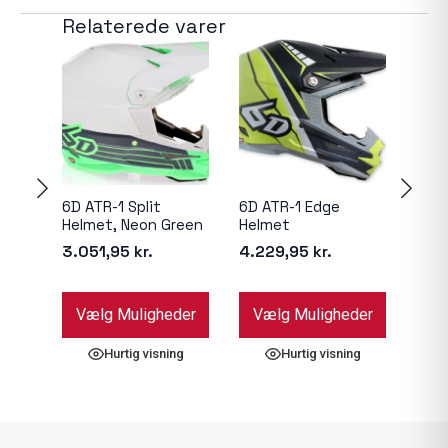
Relaterede varer
6D ATR-1 Split
6D ATR-1 Edge
6D A
Helmet, Neon Green
Helmet
Whit
3.051,95
kr.
4.229,95
kr.
4.2
Dette
Dette
Dett
Vælg Muligheder
Vælg Muligheder
Væ
vare
vare
vare
har
har
har
Hurtig visning
Hurtig visning
flere
flere
flere
varianter.
varianter.
varia
Mulighederne
Mulighederne
Muli
kan
kan
kan