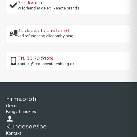
God kvalitet
Vi forhandler dele til kendte brands
30 dages fuld returret
ved refundering eller ombytning
Tlf. 30 20 51 29
kontakt@crosscenteresbjerg.dk
Firmaprofil
Om os
Brug af cookies
Kundeservice
Kontakt