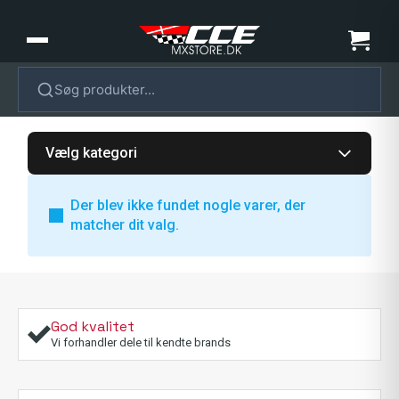
Søg produkter...
Vælg kategori
Der blev ikke fundet nogle varer, der
matcher dit valg.
God kvalitet
Vi forhandler dele til kendte brands