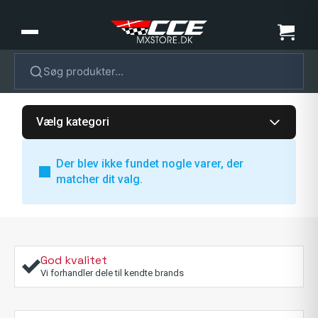
Søg produkter...
Vælg kategori
Der blev ikke fundet nogle varer, der
matcher dit valg.
God kvalitet
Vi forhandler dele til kendte brands